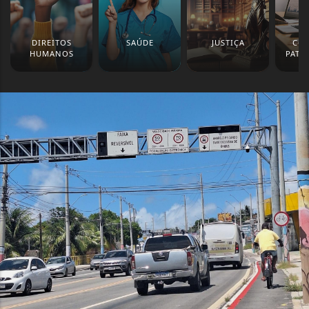
DIREITOS
SAÚDE
JUSTIÇA
CO
HUMANOS
PATR