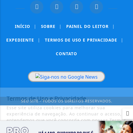
INÍCIO
|
SOBRE
|
PAINEL DO LEITOR
|
EXPEDIENTE
|
TERMOS DE USO E PRIVACIDADE
|
CONTATO
Termos de Uso e Privacidade
SEU SITE - TODOS OS DIREITOS RESERVADOS.
Esse site utiliza cookies para melhorar sua
experiência de navegação. Ao continuar o acesso,
entendemos que você concorda com nossos Termos
de Uso e Privacidade.