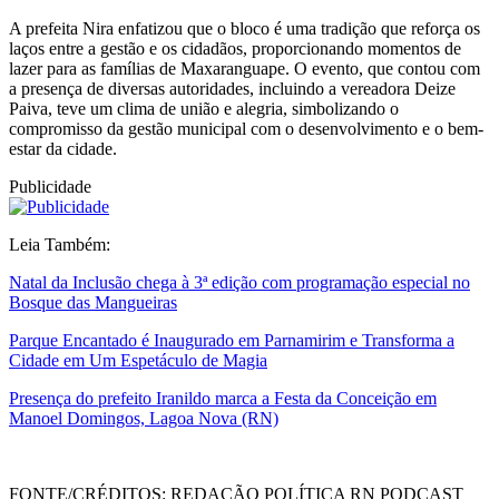
A prefeita Nira enfatizou que o bloco é uma tradição que reforça os
laços entre a gestão e os cidadãos, proporcionando momentos de
lazer para as famílias de Maxaranguape. O evento, que contou com
a presença de diversas autoridades, incluindo a vereadora Deize
Paiva, teve um clima de união e alegria, simbolizando o
compromisso da gestão municipal com o desenvolvimento e o bem-
estar da cidade.
Publicidade
Leia Também:
Natal da Inclusão chega à 3ª edição com programação especial no
Bosque das Mangueiras
Parque Encantado é Inaugurado em Parnamirim e Transforma a
Cidade em Um Espetáculo de Magia
Presença do prefeito Iranildo marca a Festa da Conceição em
Manoel Domingos, Lagoa Nova (RN)
FONTE/CRÉDITOS:
REDAÇÃO POLÍTICA RN PODCAST