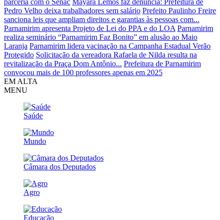
parceria com o Senac
Mayara Lemos faz denúncia: Prefeitura de
Pedro Velho deixa trabalhadores sem salário
Prefeito Paulinho Freire
sanciona leis que ampliam direitos e garantias às pessoas com...
Parnamirim apresenta Projeto de Lei do PPA e do LOA
Parnamirim
realiza seminário “Parnamirim Faz Bonito” em alusão ao Maio
Laranja
Parnamirim lidera vacinação na Campanha Estadual Verão
Protegido
Solicitação da vereadora Rafaela de Nilda resulta na
revitalização da Praça Dom Antônio...
Prefeitura de Parnamirim
convocou mais de 100 professores apenas em 2025
EM ALTA
MENU
Saúde
Mundo
Câmara dos Deputados
Agro
Educação