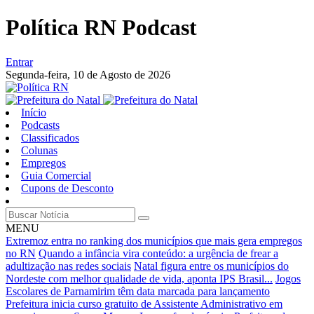
Política RN Podcast
Entrar
Segunda-feira,
10 de Agosto de 2026
Início
Podcasts
Classificados
Colunas
Empregos
Guia Comercial
Cupons de Desconto
MENU
Extremoz entra no ranking dos municípios que mais gera empregos
no RN
Quando a infância vira conteúdo: a urgência de frear a
adultização nas redes sociais
Natal figura entre os municípios do
Nordeste com melhor qualidade de vida, aponta IPS Brasil...
Jogos
Escolares de Parnamirim têm data marcada para lançamento
Prefeitura inicia curso gratuito de Assistente Administrativo em