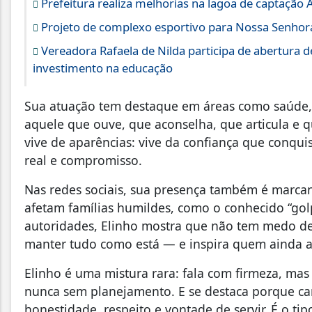
Prefeitura realiza melhorias na lagoa de captação 
Projeto de complexo esportivo para Nossa Senhora
Vereadora Rafaela de Nilda participa de abertura d
investimento na educação
Sua atuação tem destaque em áreas como saúde,
aquele que ouve, que aconselha, que articula e 
vive de aparências: vive da confiança que conqui
real e compromisso.
Nas redes sociais, sua presença também é marcan
afetam famílias humildes, como o conhecido “gol
autoridades, Elinho mostra que não tem medo de
manter tudo como está — e inspira quem ainda 
Elinho é uma mistura rara: fala com firmeza, ma
nunca sem planejamento. E se destaca porque c
honestidade, respeito e vontade de servir. É o ti