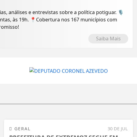
ias, análises e entrevistas sobre a política potiguar. 🎙️
intas, às 19h. 📍Cobertura nos 167 municípios com
romisso!
Saiba Mais
GERAL
30 DE JUL