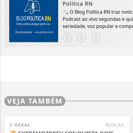
Política RN
🗞️ O Blog Política RN traz notíc
Podcast ao vivo segundas e qu
seriedade, voz popular e comp
VEJA TAMBÉM
GERAL
30 DE JUL