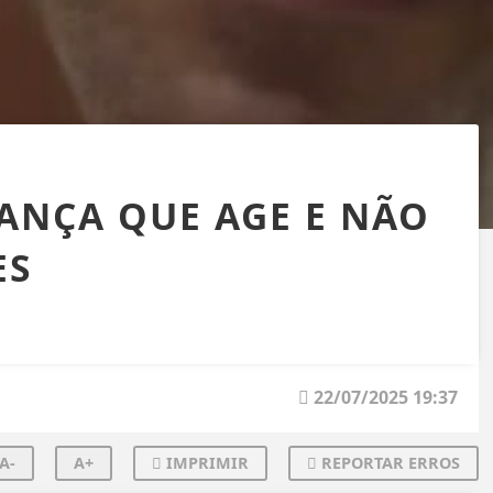
ANÇA QUE AGE E NÃO
ES
22/07/2025 19:37
A-
A+
IMPRIMIR
REPORTAR ERROS