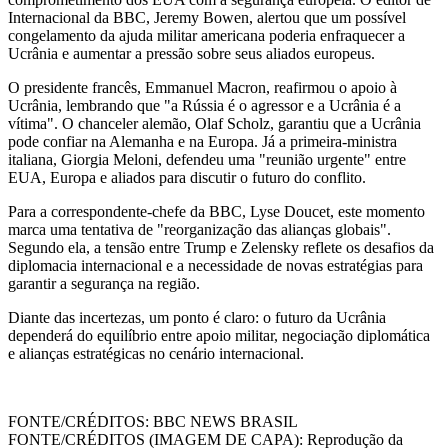
Internacional da BBC, Jeremy Bowen, alertou que um possível
congelamento da ajuda militar americana poderia enfraquecer a
Ucrânia e aumentar a pressão sobre seus aliados europeus.
O presidente francês, Emmanuel Macron, reafirmou o apoio à
Ucrânia, lembrando que "a Rússia é o agressor e a Ucrânia é a
vítima". O chanceler alemão, Olaf Scholz, garantiu que a Ucrânia
pode confiar na Alemanha e na Europa. Já a primeira-ministra
italiana, Giorgia Meloni, defendeu uma "reunião urgente" entre
EUA, Europa e aliados para discutir o futuro do conflito.
Para a correspondente-chefe da BBC, Lyse Doucet, este momento
marca uma tentativa de "reorganização das alianças globais".
Segundo ela, a tensão entre Trump e Zelensky reflete os desafios da
diplomacia internacional e a necessidade de novas estratégias para
garantir a segurança na região.
Diante das incertezas, um ponto é claro: o futuro da Ucrânia
dependerá do equilíbrio entre apoio militar, negociação diplomática
e alianças estratégicas no cenário internacional.
FONTE/CRÉDITOS:
BBC NEWS BRASIL
FONTE/CRÉDITOS (IMAGEM DE CAPA):
Reprodução da