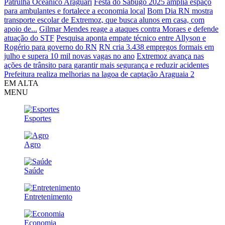
Patrulha Oceânico Araguari
Festa do Sabugo 2025 amplia espaço
para ambulantes e fortalece a economia local
Bom Dia RN mostra
transporte escolar de Extremoz, que busca alunos em casa, com
apoio de...
Gilmar Mendes reage a ataques contra Moraes e defende
atuação do STF
Pesquisa aponta empate técnico entre Allyson e
Rogério para governo do RN
RN cria 3.438 empregos formais em
julho e supera 10 mil novas vagas no ano
Extremoz avança nas
ações de trânsito para garantir mais segurança e reduzir acidentes
Prefeitura realiza melhorias na lagoa de captação Araguaia 2
EM ALTA
MENU
Esportes
Agro
Saúde
Entretenimento
Economia