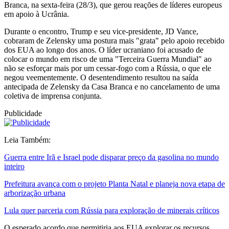
Branca, na sexta-feira (28/3), que gerou reações de líderes europeus
em apoio à Ucrânia.
Durante o encontro, Trump e seu vice-presidente, JD Vance,
cobraram de Zelensky uma postura mais "grata" pelo apoio recebido
dos EUA ao longo dos anos. O líder ucraniano foi acusado de
colocar o mundo em risco de uma "Terceira Guerra Mundial" ao
não se esforçar mais por um cessar-fogo com a Rússia, o que ele
negou veementemente. O desentendimento resultou na saída
antecipada de Zelensky da Casa Branca e no cancelamento de uma
coletiva de imprensa conjunta.
Publicidade
Leia Também:
Guerra entre Irã e Israel pode disparar preço da gasolina no mundo
inteiro
Prefeitura avança com o projeto Planta Natal e planeja nova etapa de
arborização urbana
Lula quer parceria com Rússia para exploração de minerais críticos
O esperado acordo que permitiria aos EUA explorar os recursos