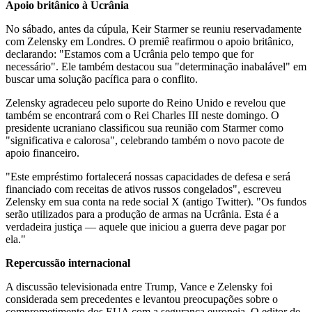
Apoio britânico à Ucrânia
No sábado, antes da cúpula, Keir Starmer se reuniu reservadamente
com Zelensky em Londres. O premiê reafirmou o apoio britânico,
declarando: "Estamos com a Ucrânia pelo tempo que for
necessário". Ele também destacou sua "determinação inabalável" em
buscar uma solução pacífica para o conflito.
Zelensky agradeceu pelo suporte do Reino Unido e revelou que
também se encontrará com o Rei Charles III neste domingo. O
presidente ucraniano classificou sua reunião com Starmer como
"significativa e calorosa", celebrando também o novo pacote de
apoio financeiro.
"Este empréstimo fortalecerá nossas capacidades de defesa e será
financiado com receitas de ativos russos congelados", escreveu
Zelensky em sua conta na rede social X (antigo Twitter). "Os fundos
serão utilizados para a produção de armas na Ucrânia. Esta é a
verdadeira justiça — aquele que iniciou a guerra deve pagar por
ela."
Repercussão internacional
A discussão televisionada entre Trump, Vance e Zelensky foi
considerada sem precedentes e levantou preocupações sobre o
comprometimento dos EUA com a segurança europeia. O editor de