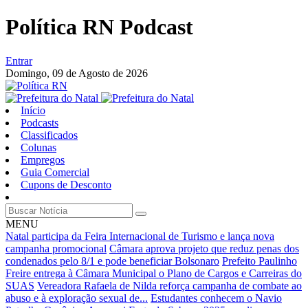
Política RN Podcast
Entrar
Domingo,
09 de Agosto de 2026
Início
Podcasts
Classificados
Colunas
Empregos
Guia Comercial
Cupons de Desconto
MENU
Natal participa da Feira Internacional de Turismo e lança nova
campanha promocional
Câmara aprova projeto que reduz penas dos
condenados pelo 8/1 e pode beneficiar Bolsonaro
Prefeito Paulinho
Freire entrega à Câmara Municipal o Plano de Cargos e Carreiras do
SUAS
Vereadora Rafaela de Nilda reforça campanha de combate ao
abuso e à exploração sexual de...
Estudantes conhecem o Navio