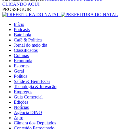
CLICANDO AQUI
PROSSEGUIR
Início
Podcasts
Bate bola
Café & Política
Jornal do meio dia
Classificados
Colunas
Economia
Esportes
Geral
Política
Saúde & Bem-Estar
Tecnologia & Inovação
Empregos
Guia Comercial
Edições
Notícias
Agência DINO
Agro
Câmara dos Deputados
Conteúdo Patrocinado