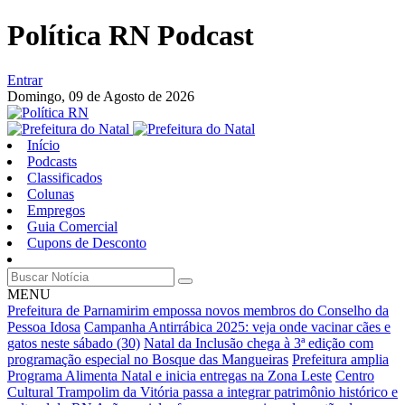
Política RN Podcast
Entrar
Domingo,
09 de Agosto de 2026
Início
Podcasts
Classificados
Colunas
Empregos
Guia Comercial
Cupons de Desconto
MENU
Prefeitura de Parnamirim empossa novos membros do Conselho da
Pessoa Idosa
Campanha Antirrábica 2025: veja onde vacinar cães e
gatos neste sábado (30)
Natal da Inclusão chega à 3ª edição com
programação especial no Bosque das Mangueiras
Prefeitura amplia
Programa Alimenta Natal e inicia entregas na Zona Leste
Centro
Cultural Trampolim da Vitória passa a integrar patrimônio histórico e