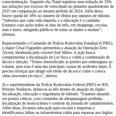
conscientização. Segundo ela, Natal registrou uma redução de 33%
nas infrações por excesso de velocidade no primeiro quadrimestre de
2025 em comparação ao mesmo período de 2024. Além disso,
houve queda de 18% no número de óbitos por sinistros de trânsito.
“Sabemos que cada vida importa, e a educação é o caminho.
Estamos com ações todos os dias do mês, em shoppings, escolas,
ruas e bares, atingindo públicos de todas as idades e modais”,
afirmou.
Representando o Comando de Polícia Rodoviária Estadual (CPRE),
o major César Fagundes apresentou a atuação da Operação Zero
Álcool, idealizada pelo coronel José Mário. A ação busca
complementar a fiscalização da Lei Seca e coibir a combinação de
álcool e direção. “Temos intensificado as prisões por embriaguez ao
volante, pois essa é uma das principais causas de acidentes fatais. É
preciso reforçar que dirigir sob efeito de álcool é crime e coloca
vidas inocentes em risco”, alertou.
Já o superintendente da Polícia Rodoviária Federal (PRF) no RN,
Péricles Venâncio, destacou as três frentes de atuação do órgão:
fiscalização, educação e engenharia de trânsito. “Estamos atuando
em pontos críticos, com comandos de ultrapassagem proibida,
fiscalização de motociclistas e controle da jornada de caminhoneiros.
Além disso, levamos educação para escolas e empresas e
identificamos falhas na infraestrutura viária para repassar aos órgãos