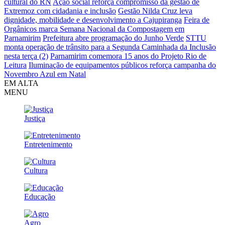
cultural do RN
Ação social reforça compromisso da gestão de
Extremoz com cidadania e inclusão
Gestão Nilda Cruz leva
dignidade, mobilidade e desenvolvimento a Cajupiranga
Feira de
Orgânicos marca Semana Nacional da Compostagem em
Parnamirim
Prefeitura abre programação do Junho Verde
STTU
monta operação de trânsito para a Segunda Caminhada da Inclusão
nesta terça (2)
Parnamirim comemora 15 anos do Projeto Rio de
Leitura
Iluminação de equipamentos públicos reforça campanha do
Novembro Azul em Natal
EM ALTA
MENU
Justiça
Entretenimento
Cultura
Educação
Agro