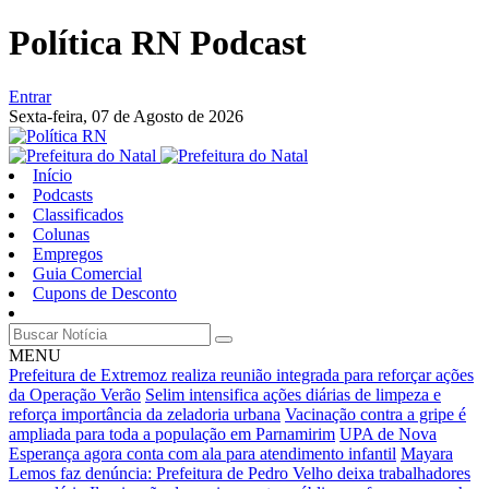
Política RN Podcast
Entrar
Sexta-feira,
07 de Agosto de 2026
Início
Podcasts
Classificados
Colunas
Empregos
Guia Comercial
Cupons de Desconto
MENU
Prefeitura de Extremoz realiza reunião integrada para reforçar ações
da Operação Verão
Selim intensifica ações diárias de limpeza e
reforça importância da zeladoria urbana
Vacinação contra a gripe é
ampliada para toda a população em Parnamirim
UPA de Nova
Esperança agora conta com ala para atendimento infantil
Mayara
Lemos faz denúncia: Prefeitura de Pedro Velho deixa trabalhadores