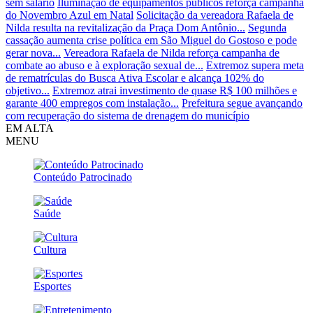
sem salário
Iluminação de equipamentos públicos reforça campanha
do Novembro Azul em Natal
Solicitação da vereadora Rafaela de
Nilda resulta na revitalização da Praça Dom Antônio...
Segunda
cassação aumenta crise política em São Miguel do Gostoso e pode
gerar nova...
Vereadora Rafaela de Nilda reforça campanha de
combate ao abuso e à exploração sexual de...
Extremoz supera meta
de rematrículas do Busca Ativa Escolar e alcança 102% do
objetivo...
Extremoz atrai investimento de quase R$ 100 milhões e
garante 400 empregos com instalação...
Prefeitura segue avançando
com recuperação do sistema de drenagem do município
EM ALTA
MENU
Conteúdo Patrocinado
Saúde
Cultura
Esportes