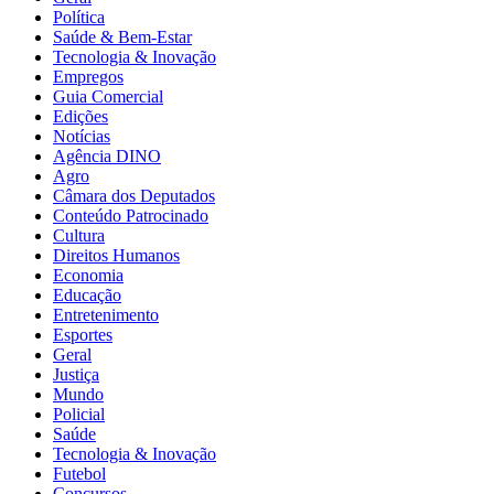
Política
Saúde & Bem-Estar
Tecnologia & Inovação
Empregos
Guia Comercial
Edições
Notícias
Agência DINO
Agro
Câmara dos Deputados
Conteúdo Patrocinado
Cultura
Direitos Humanos
Economia
Educação
Entretenimento
Esportes
Geral
Justiça
Mundo
Policial
Saúde
Tecnologia & Inovação
Futebol
Concursos