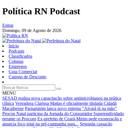
Política RN Podcast
Entrar
Domingo,
09 de Agosto de 2026
Início
Podcasts
Classificados
Colunas
Empregos
Guia Comercial
Cupons de Desconto
MENU
SESAD realiza nova capacitação sobre antimicrobianos na prática
clínica
Vereadora Clarissa Matias é oficialmente titulada Cidadã
Macaibense
Parnamirim lança novo sistema “Alvará tá na mão”
Procon Natal participa da Jornada do Consumidor Superendividado
perante os Procons
Ex-prefeito de Ceará-Mirim pede exoneração e
anuncia foco total na pré-campanha para...
Segunda cassação