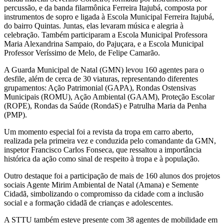
percussão, e da banda filarmônica Ferreira Itajubá, composta por
instrumentos de sopro e ligada à Escola Municipal Ferreira Itajubá,
do bairro Quintas. Juntas, elas levaram música e alegria à
celebração. Também participaram a Escola Municipal Professora
Maria Alexandrina Sampaio, do Pajuçara, e a Escola Municipal
Professor Veríssimo de Melo, de Felipe Camarão.
A Guarda Municipal de Natal (GMN) levou 160 agentes para o
desfile, além de cerca de 30 viaturas, representando diferentes
grupamentos: Ação Patrimonial (GAPA), Rondas Ostensivas
Municipais (ROMU), Ação Ambiental (GAAM), Proteção Escolar
(ROPE), Rondas da Saúde (RondaS) e Patrulha Maria da Penha
(PMP).
Um momento especial foi a revista da tropa em carro aberto,
realizada pela primeira vez e conduzida pelo comandante da GMN,
inspetor Francisco Carlos Fonseca, que ressaltou a importância
histórica da ação como sinal de respeito à tropa e à população.
Outro destaque foi a participação de mais de 160 alunos dos projetos
sociais Agente Mirim Ambiental de Natal (Amana) e Semente
Cidadã, simbolizando o compromisso da cidade com a inclusão
social e a formação cidadã de crianças e adolescentes.
A STTU também esteve presente com 38 agentes de mobilidade em