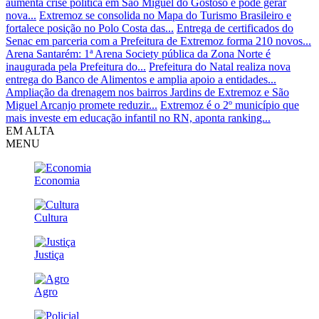
aumenta crise política em São Miguel do Gostoso e pode gerar
nova...
Extremoz se consolida no Mapa do Turismo Brasileiro e
fortalece posição no Polo Costa das...
Entrega de certificados do
Senac em parceria com a Prefeitura de Extremoz forma 210 novos...
Arena Santarém: 1ª Arena Society pública da Zona Norte é
inaugurada pela Prefeitura do...
Prefeitura do Natal realiza nova
entrega do Banco de Alimentos e amplia apoio a entidades...
Ampliação da drenagem nos bairros Jardins de Extremoz e São
Miguel Arcanjo promete reduzir...
Extremoz é o 2º município que
mais investe em educação infantil no RN, aponta ranking...
EM ALTA
MENU
Economia
Cultura
Justiça
Agro