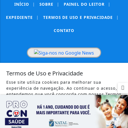
INÍCIO
|
SOBRE
|
PAINEL DO LEITOR
|
EXPEDIENTE
|
TERMOS DE USO E PRIVACIDADE
|
CONTATO
Termos de Uso e Privacidade
SEU SITE - TODOS OS DIREITOS RESERVADOS.
Esse site utiliza cookies para melhorar sua
experiência de navegação. Ao continuar o acesso,
entendemos que você concorda com nossos Termos
de Uso e Privacidade.
PARA MAIS INFORMAÇÕES,
ACESSE NOSSOS TERMOS
CLICANDO AQUI
PROSSEGUIR