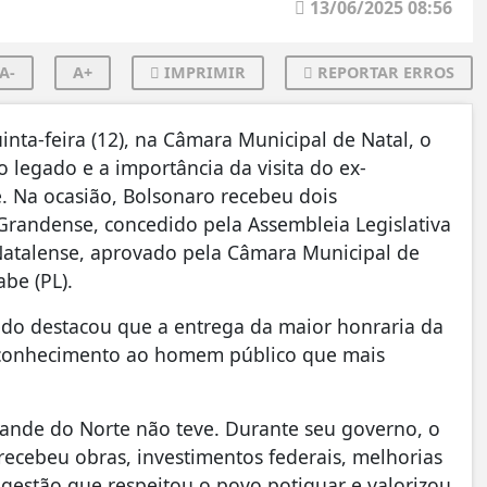
13/06/2025 08:56
A-
A+
IMPRIMIR
REPORTAR ERROS
inta-feira (12), na Câmara Municipal de Natal, o
 legado e a importância da visita do ex-
e. Na ocasião, Bolsonaro recebeu dois
Grandense, concedido pela Assembleia Legislativa
 Natalense, aprovado pela Câmara Municipal de
be (PL).
vedo destacou que a entrega da maior honraria da
 reconhecimento ao homem público que mais
rande do Norte não teve. Durante seu governo, o
recebeu obras, investimentos federais, melhorias
 gestão que respeitou o povo potiguar e valorizou