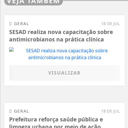
VEJA TAMBÉM
GERAL
18 DE JUL
SESAD realiza nova capacitação sobre
antimicrobianos na prática clínica
VISUALIZAR
GERAL
18 DE JUL
Prefeitura reforça saúde pública e
limpeza urbana por meio de ação...