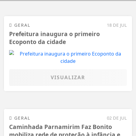
GERAL
18 DE JUL
Prefeitura inaugura o primeiro
Ecoponto da cidade
VISUALIZAR
GERAL
02 DE JUL
Caminhada Parnamirim Faz Bonito
mobiliza rede de proteção à infância e...