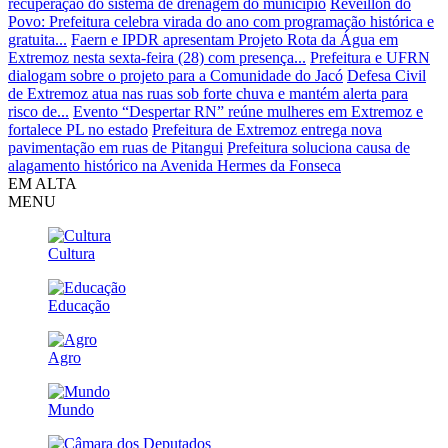
recuperação do sistema de drenagem do município
Réveillon do
Povo: Prefeitura celebra virada do ano com programação histórica e
gratuita...
Faern e IPDR apresentam Projeto Rota da Água em
Extremoz nesta sexta-feira (28) com presença...
Prefeitura e UFRN
dialogam sobre o projeto para a Comunidade do Jacó
Defesa Civil
de Extremoz atua nas ruas sob forte chuva e mantém alerta para
risco de...
Evento “Despertar RN” reúne mulheres em Extremoz e
fortalece PL no estado
Prefeitura de Extremoz entrega nova
pavimentação em ruas de Pitangui
Prefeitura soluciona causa de
alagamento histórico na Avenida Hermes da Fonseca
EM ALTA
MENU
Cultura
Educação
Agro
Mundo