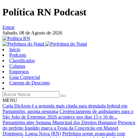
Política RN Podcast
Entrar
Sabado,
08 de Agosto de 2026
Início
Podcasts
Classificados
Colunas
Empregos
Guia Comercial
Cupons de Desconto
MENU
Carla Dickson é a segunda mais citada para deputada federal em
Parnamirim, aponta pesquisa
Credenciamento de ambulantes para o
São João de Extremoz 2026 acontece nos dias 15 e 16 de...
Parnamirim abre Semana Municipal dos Direitos Humanos
Presença
do prefeito Iranildo marca a Festa da Conceição em Manoel
Domingos, Lagoa Nova (RN)
Prefeitura segue avançando com